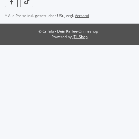
* Alle Preise inkl. gesetzlicher USt., zzgl.
Versand
© Crifalu - Dein Kaffee-Onlineshop
Powered by
JTL-Shop