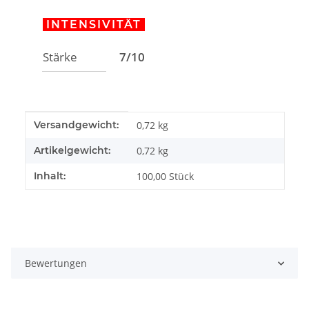
INTENSIVITÄT
Stärke
7/10
Produkteigenschaft
Wert
Versandgewicht:
0,72 kg
Artikelgewicht:
0,72
kg
Inhalt:
100,00 Stück
Bewertungen